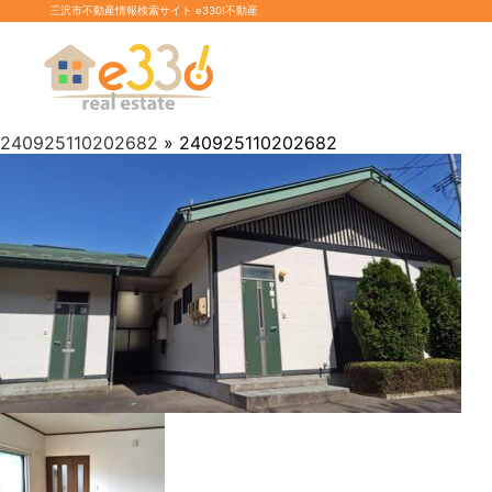
三沢市不動産情報検索サイト e330!不動産
240925110202682
» 240925110202682