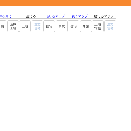
件を買う
建てる
借りるマップ
買うマップ
建てるマップ
倉庫
注文
土地
注文
店舗
土地
住宅
事業
住宅
事業
工場
住宅
情報
住宅