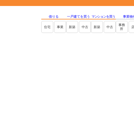
借りる
一戸建てを買う
マンションを買う
事業物
事務
住宅
事業
新築
中古
新築
中古
所