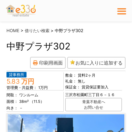
HOME
>
借りたい検索
> 中野プラザ302
中野プラザ302
印刷用画面
お気に入りに追加する
貸事務所
敷金
賃料2ヶ月
5.83
万円
礼金
無し
保証金
賃貸保証要加入
管理費・共益費
1万円
三沢市松園町三丁目６－１６
間取
ワンルーム
面積
38
m² （
11.5
）
青葉不動産へ
お問い合せ
向き