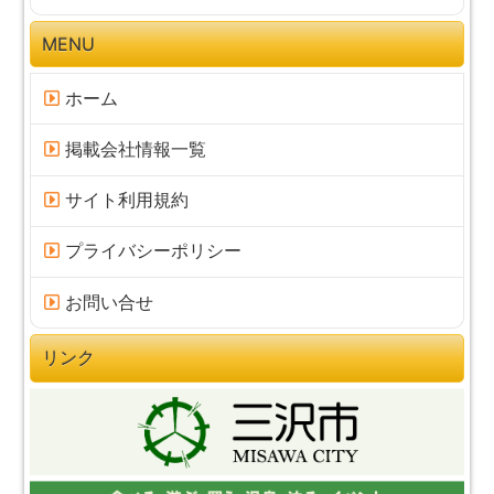
当社は、本サービス（本サービスにおいて提供す
る情報の内容を含みます）の全部又は一部をご利
MENU
用者へ事前に通知することなく、変更、中断、又
は終了することがあります。それによりご利用者
ホーム
や第三者が損害を被った場合でも当社は一切の責
任を負いかねます。
掲載会社情報一覧
当社は、下記のいずれかの事由があるとき、ご利
用者へ事前に通知することなく本サービスの全部
サイト利用規約
あるいは一部の提供を中断及び停止することがあ
ります。それによりご利用者や第三者が損害を被
プライバシーポリシー
った場合でも、当社は一切の責任を負いかねま
す。
お問い合せ
当社又は当社指定の第三者によるe330!不動産
に関する設備の保守その他工事を行う場合
リンク
当社又は当社指定の第三者によるe330!不動産
に関する設備の障害又は故障の場合
地震、洪水、津波等の自然災害、戦争、動乱、
暴動、停電その他の非常事態が発生した場合
司法、行政機関等しかるべき機関の要請による
場合