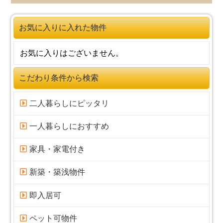
するサービス。
上記サービスのご利用から依頼に基づいて行われ
お気に入りに入れた物件
るものとし、ご利用者が本サービスの利用に必要
な操作および情報送信を行った場合には、当該依
お気に入りはございません。
頼を行ったものとします。
提供する情報の内容
こだわり条件から検索
本サービスにおいて掲載・閲覧に供される不動産
二人暮らしにピッタリ
物件の情報（以下「物件情報」といいます。）
は、広告主等が提供します。当該情報の内容の正
一人暮らしにおすすめ
確性、妥当性、適法性、目的適合性その他一切の
事項について保証せず、ご利用者がこれらの情報
に関連し損害を被った場合にも、一切の責任を負
家具・家電付き
わないものとします。
新築・築浅物件
表示情報の最終的な利用及び内容の確認は、ご利
用者が自己の責任において行うものとします。
即入居可
サービス内容の変更・終了等
ペット可物件