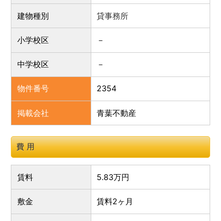
建物種別
貸事務所
小学校区
中学校区
物件番号
2354
掲載会社
青葉不動産
費 用
賃料
5.83
万円
敷金
賃料2ヶ月