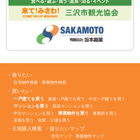
その他運用上、技術上の理由により当社が必要
と判断した場合
他サイトへのリンク
本サービス中に、広告主等サイトへのリンクを設
置したりする場合があります。リンク先のWebサ
イトはそれぞれ独立して管理しており、当社では
その内容や安全性などについては関知しておら
ず、一切の責任を負わないものとします。
本規約の変更
借りたい
住宅物件検索
事業物件検索
当社は、本規約を予告なく変更する場合がありま
買いたい
す。この場合、その後の本サービスの利用につい
一戸建てを買う
新築一戸建てを買う
中古一戸建てを買う
ては、変更後の規約が適用されるものとします。
マンションを買う
新築マンションを買う
事業物件を買う
中古マンションを買う
事務所を買う
店舗を買う
倉庫・工場を買う
土地購入検索
借りたいマップ
住宅マップ
事業物件マップ